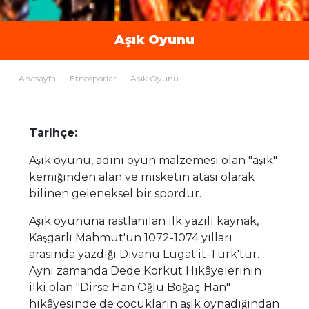
Aşık Oyunu
Anasayfa
Etnosporlar
Aşık Oyunu
Tarihçe:
Aşık oyunu, adını oyun malzemesi olan "aşık"
kemiğinden alan ve misketin atası olarak
bilinen geleneksel bir spordur.
Aşık oyununa rastlanılan ilk yazılı kaynak,
Kaşgarlı Mahmut'un 1072-1074 yılları
arasında yazdığı Divanu Lugat'it-Türk'tür.
Aynı zamanda Dede Korkut Hikâyelerinin
ilki olan "Dirse Han Oğlu Boğaç Han"
hikâyesinde de çocukların aşık oynadığından