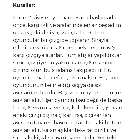
Kurallar:
En az 2 kişiyle oynanan oyuna başlamadan
önce, karşılıklı ve aralarında en az beş adım
olacak şekilde iki çizgi çizilir. Bütün
oyuncular bir çizgide toplanır. Sırayla,
ellerindeki daha ağır ve enek denen aşığı
karşı çizgiye atarlar. Tüm atışlar yapıldıktan
sonra çizgiye en yakın olan aşığın sahibi
birinci olur; bu sıralama takip edilir. Bu
oyunda ana hedef başı vurmaktır. Baş, son
oyuncunun belirlediği sağ ya da sol
aşıklardan biridir. Başı vuran oyuncu bütün
aşıkları alır. Eğer oyuncu başı değil de başka
bir aşığı vurursa ve o aşık ile kendi aşığı olan
eneki çizgi dışına çıkartırsa, o çıkarılan
aşıktan itibaren başın zıt tarafındaki bütün
aşıkları alır. Kalan aşıklar tek- rar dizilir ve
sıradaki kişiyle atışa devam edilir. Yerdeki