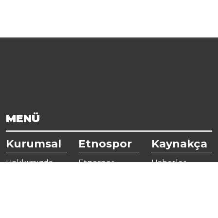
MENÜ
Kurumsal
Etnospor
Kaynakça
Hakkımızda
Etnospor
Haberler
Nedir?
Yönetim
Galeri
Kurulu
Etnosporlar
Faydalı Linkler
Organizasyon
GSO
Yayınlar