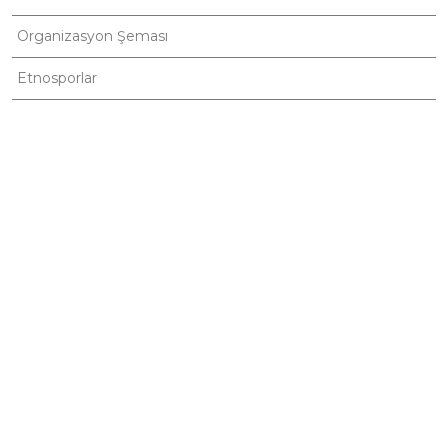
Organizasyon Şeması
Etnosporlar
Faydalı Linkler
Galeri
Yayınlar
Haberler
İletişim